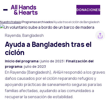
Saltar
al
DONACIONES
contenido
Nuestro trabajo
/
Programas archivados
/
Ayuda tras el ciclón de Bangladesh
Rayenda, Bangladesh
Ayuda a Bangladesh tras el
ciclón
Inicio del programa:
junio de 2023
|
Finalización del
programa:
julio de 2023
En Rayenda (Bangladesh), AH&H respondió a los graves
daños causados por el ciclón reparando refugios y
apoyando prácticas de saneamiento seguras para las
familias afectadas, ayudando a las comunidades a
recuperar la sensación de estabilidad.